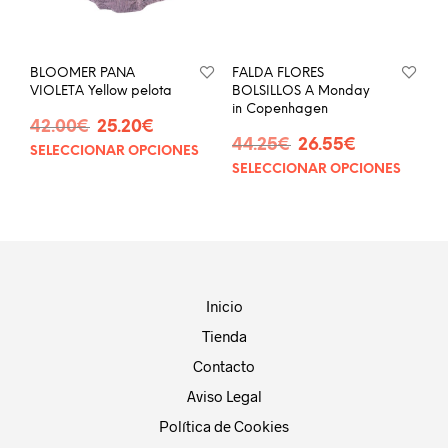
en
la
la
página
pág
de
BLOOMER PANA
FALDA FLORES
de
producto
VIOLETA Yellow pelota
BOLSILLOS A Monday
prod
in Copenhagen
El
El
42.00
€
25.20
€
El
El
precio
precio
44.25
€
26.55
€
SELECCIONAR OPCIONES
Este
precio
precio
original
actual
SELECCIONAR OPCIONES
Este
producto
original
actual
era:
es:
prod
tiene
era:
es:
42.00€.
25.20€.
tien
múltiples
44.25€.
26.55€.
múlt
variantes.
vari
Las
Las
opciones
opci
se
Inicio
se
pueden
Tienda
pue
elegir
eleg
en
Contacto
en
la
Aviso Legal
la
página
pág
Política de Cookies
de
de
producto