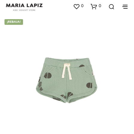
0
0
¡REBAJA!