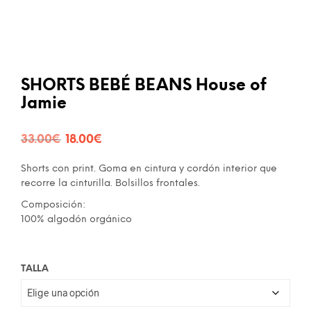
SHORTS BEBÉ BEANS House of
Jamie
El
El
33.00
€
18.00
€
precio
precio
Shorts con print. Goma en cintura y cordón interior que
original
actual
recorre la cinturilla. Bolsillos frontales.
era:
es:
Composición:
100% algodón orgánico
33.00€.
18.00€.
TALLA