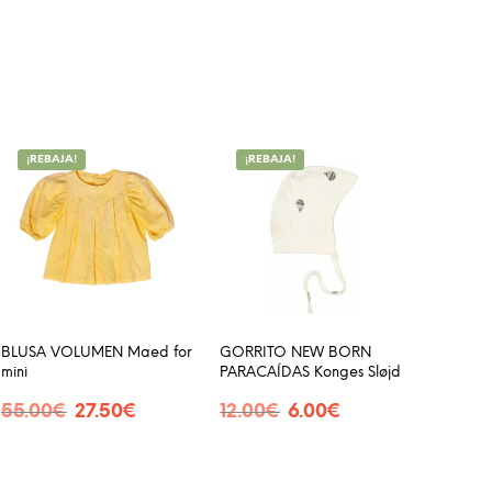
¡REBAJA!
¡REBAJA!
BLUSA VOLUMEN Maed for
GORRITO NEW BORN
mini
PARACAÍDAS Konges Sløjd
El
El
El
El
55.00
€
27.50
€
12.00
€
6.00
€
precio
precio
precio
precio
SELECCIONAR OPCIONES
SELECCIONAR OPCIONES
e
Este
Este
original
actual
original
actual
ducto
producto
producto
era:
es:
era:
es:
55.00€.
27.50€.
12.00€.
6.00€.