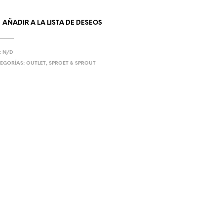
AÑADIR A LA LISTA DE DESEOS
:
N/D
EGORÍAS:
OUTLET
,
SPROET & SPROUT